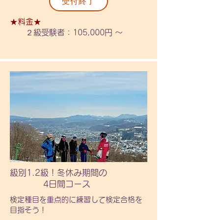
受付終了
・シーズン券お渡し予定は12/10前後
〇内容〇

を予定しております。

級別1級、2級を目指した強化7日間コ
★料金★
ース！

２級受
験者：105
,000円 ～
・2025年11月20日以降のご購入の場
集中したレッスンで級別検定合格を目
合は、藻岩山スキー場事務局へ直接ご
指そう！

購入ください。（通常料金）
※合格を保証したものではありませ
ん。

※級別1級保持者は「1級班」と同じ班
で行動します。（検定試験なし）

〇金額〇

　１級受験者：113,000円

　２級受験者：105,000円

　　中学生以上：各+7,000円

　１級保持者：108,000円

級別1.2級！冬休み期間の
〇対象〇

4日間コース
級別3級を保持している方。または同
検定種目を重点的に練習して検定合格を
等程度のレベルの方。

目指そう！​