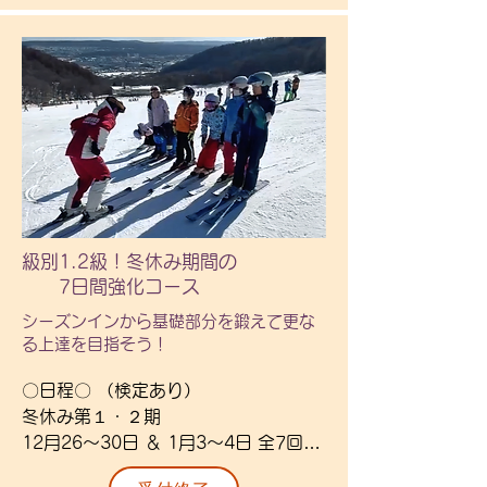
〇料金〇

中学生以下：

22,000円（通常25,000円）

高校生以上：

43,000円（通常45,000円）

〇詳細〇

・シーズン券とは「シーズン中対象ス
キー場のリフトを何回でも乗車できる
級別1.2級！冬休み期間の
パス券」です。

7日間強化コース
藻岩山スキー場をレッスン、プライベ
シーズンインから基礎部分を鍛えて更な
ートを含めおおよそ「15日以上」滑る
る上達を目指そう！​
方にはお得になります。

〇日程〇 （検定あり）

・コースにより割引が適応になるコー
冬休み第１・２期

スもあります。

12月26～30日 ＆ 1月3～4日 全7回
