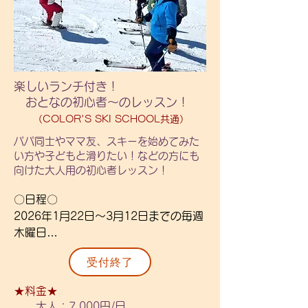
なります。参加希望の方のみでレッス
〇詳細〇

ンを行います。

◆リフト券別途（シーズン券又はナイ
ターシーズン券の購入をおすすめしま
〇金額〇

す。）

・級別１級　6,000円

楽しいランチ付き！
◆送迎、保険付き

　　事前講習4,000円

おとなの初心者～のレッスン！
・小学生以上の参加となります。

・級別２級　5,500円

（COLOR'S SKI SCHOOL共通）
・「Jr,3級程度(初中級レベル)以上」
　　検定前レッスン4,000円

の方が対象となります。

パパ同士やママ友、スキーを始めてみた
・級別３級　5,000円

い方や子どもと滑りたい！などの方にも
レベルに対してご不明点がある場合は
・ジュニアタイムチャレンジ 

向けた大人用の初心者レッスン！
ご相談ください。

　　1～3級：4,000円

・検定希望の方は別途ご案内します。

・ジュニアタイムチャレンジ 

〇日程〇 

・参加回数による割引等はありませ
　　4～6級：3,000円

2026年1月22日～3月12日までの毎週
ん。

・ジュニアターンチャレンジ

木曜日

・通常と送迎エリアが異なります。詳
　　1級：4,000円

1/22.29、2/5.12.19.26、3/5.12

しくは直接お問い合わせください。

受付終了
・ジュニアターンチャレンジ

全8回開催、参加回数は自由です。

・対象の割引はありません。
　　検定前レッスン：3,000円

(参加回数による割引はありません)

★料金★
※ターンチャレンジは1級のみとなり
大人：7,000円/日