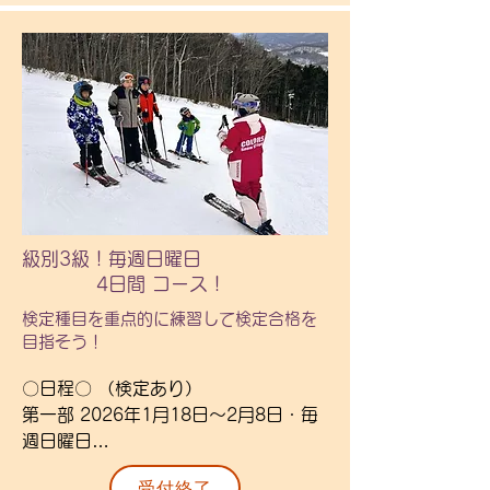
10：30～15：00

ことが出来ますのでこの機会にぜひご
（準備10：00～、解散15：30）

参加ください。

※合格を保証したものではありませ
ん。

〇詳細〇

※級別1級保持者は「1級班」と同じ班
　・リフト券・昼食・送迎・1級事前
で行動します。（検定試験なし）

講習・合格時のバッチ代・保険付き。

　・昼食はレストランを予定しており
〇金額〇

ます。

　１級受験者：118,000円

・最終日に検定試験となります。

　２級受験者：105,000円

級別3級！毎週日曜日
・藻岩山を予定しておりますが、積雪
　　中学生以上：各+4,000円

4日間 コース！
状況によっては国際スキー場に変更と
　１級保持者：113,000円

検定種目を重点的に練習して検定合格を
なります。

目指そう！​
〇対象〇

※スキー場変更の場合

級別3級を保持している方。または同
〇日程〇 （検定あり）

・送迎時間は長くなります。

等程度のレベルの方。

第一部 2026年1月18日～2月8日・毎
・変更案内は直前になることもありま
・級別1.2級受験者対象者

週日曜日

す。

第二部 2026年2月15日～3月8日・毎
・場所変更による金額の変更はありま
受付終了
〇定員〇
