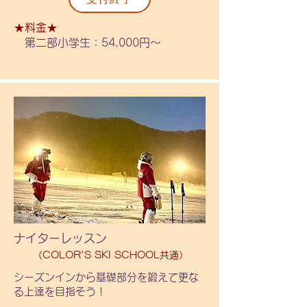
週日曜日

せん。

各12名程度

最終日検定　4回コース

・場所変更による返金はできませんの
★料金★
でご了承ください。

第二部小学生：54,000円～​
〇場所〇

〇内容〇

※兄弟・同時申込割引対象（併用不
藻岩山スキー場

継続的なレッスンで検定種目を練習
可）

し、合格を目指そう！合格できなかっ
各山シーズン券保有者は1,000円×日数
〇レッスン時間〇

た場合でも普段の練習の方法を教わる
でご返金。
10：30～15：00

ことが出来ますのでこの機会にぜひご
（準備10：00～、解散15：30）

参加ください。

※合格を保証したものではありませ
〇詳細〇

ん。

◆リフト券、昼食、送迎、検定料金、
検定バッチ代、保険付き

〇金額〇

　・昼食はレストランを予定しており
　第一部：56,000円

ます。

　第二部：54,000円

ナイターレッスン
※兄弟・同時申込割引対象（併用不
　　中学生以上：各+2,000円

（COLOR'S SKI SCHOOL共通）
可）

シーズン券保有者は1,000円×日数でご
シーズンインから基礎部分を鍛えて更な
る上達を目指そう！​
返金。
〇対象〇
