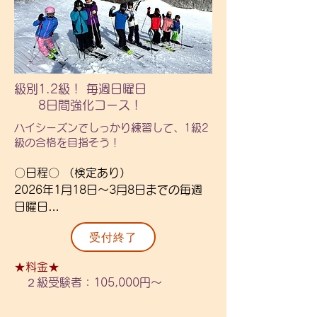
　・昼食はレストランを予定しており
〇金額〇

ます。

　3日コース：45,000円

・最終日に検定試験となります。

　4日コース：59,000円

・藻岩山を予定しておりますが、積雪
　　中学生以上：各+4,000円

状況によっては国際スキー場に変更と
級別1.2級！ 毎週日曜日
なります。

〇対象〇

8日間強化コース！
級別3級受験者対象。保持級は無くて
ハイシーズンでしっかり練習して、1級2
※スキー場変更の場合

も構いませんがジュニア1級取得レベ
級の合格を目指そう！
・送迎時間は長くなります。

ルの方。

・変更案内は直前になることもありま
（級別1.2級は受講できません）

〇日程〇 （検定あり）

す。

2026年1月18日～3月8日までの毎週
・場所変更による金額の変更はありま
〇定員〇

日曜日

せん。

各12名程度

全8日間　検定日3/8

・場所変更による返金はできませんの
受付終了
でご了承ください。

〇場所〇

〇内容〇

※兄弟・同時申込割引対象（併用不
★料金★
藻岩山 or 札幌国際スキー場

継続的なレッスンで検定種目を練習
可）

２級受験者：105,000円～
し、合格を目指そう！合格できなかっ
各山シーズン券保有者は1,000円×日数
〇レッスン時間〇

た場合でも普段の練習の方法を教わる
でご返金。