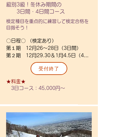
級別3級！冬休み期間の
なります。

〇対象〇

3日間・4日間コース
級別3級を保持している方。または同
検定種目を重点的に練習して検定合格を
※スキー場変更の場合

等程度のレベルの方。

目指そう！​
・送迎時間は長くなります。

・変更案内は直前になることもありま
〇定員〇

〇日程〇 （検定あり）

す。

1.2.3級 各10名程度

第１期　12月26～28日（3日間）

・場所変更による金額の変更はありま
第２期　12月29.30＆1月4.5日（4日
せん。

〇場所〇

間）

・場所変更による返金はできませんの
受付終了
藻岩山 or 札幌国際スキー場

第３期　1月6～9日（4日間）

でご了承ください。

第４期　1月11～14日（4日間）

※兄弟・同時申込割引対象（併用不
★料金★
〇レッスン時間〇

（第１期定員となりました）

可）

3日コース：45,000円～
10：30～15：00

各山シーズン券保有者は1,000円×日数
（準備10：00～、解散15：30）

〇内容〇

でご返金。
検定種目に集中したレッスンと練習方
法を学び、検定試験合格を目指そう！

〇詳細〇

※合格を保証したものではありませ
　・リフト券・昼食・送迎・1級事前
ん。

講習・合格時のバッチ代・保険付き。
