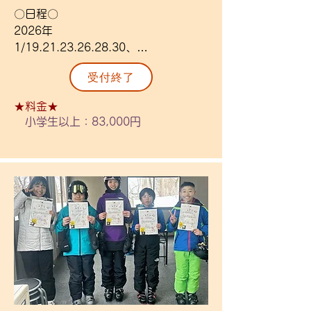
級別3級受験者対象。保持級は無くて
〇日程〇

も構いませんがジュニア1級取得レベ
2026年

ルの方。

1/19.21.23.26.28.30、
（級別1.2級は受講できません）

2/2.4.6.9.13.16.18.20.25.27、
受付終了
3/2.4.6.9.11.13

〇定員〇

全22日間+1Dayレッス 3/28(土)

★料金★
各12名程度

小学生以上：83,000円
〇内容〇

〇場所〇

ポールレッスンとゲレンデレッスンの
藻岩山スキー場

集中上達コース！検定取得やスキーの
上達を目指した上でスキーがさらに楽
〇レッスン時間〇

しいものになる練習となります。

10：30～15：00

滑る回数、日数ともに多くなっており
（準備10：00～、解散15：30）

ますので成長も早く、ターンの練習に
特化したポール練習も行うため技術の
〇詳細〇

飛躍的向上が期待できます。

◆リフト券、昼食、送迎、検定料金、
検定バッチ代、保険付き

　・昼食はレストランを予定しており