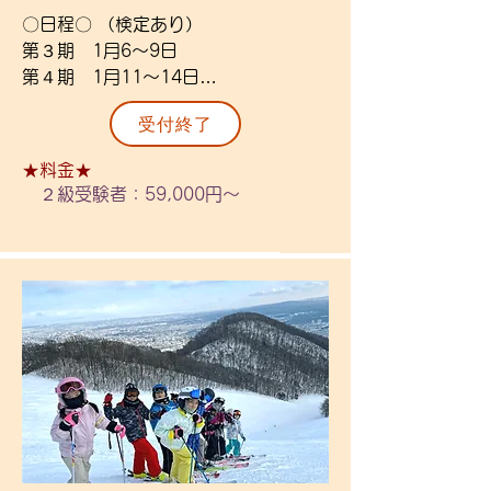
〇定員〇

〇日程〇 （検定あり）

　1.2級 各12名程度

第３期　1月6～9日

第４期　1月11～14日

〇場所〇

（級別2級定員となりました）

受付終了
　藻岩山 or 札幌国際スキー場

〇内容〇

★料金★
〇レッスン時間〇

検定種目に集中したレッスンと練習方
２級受験者：59,000円～
10：30～15：00

法を学び、検定試験合格を目指そう！

（準備10：00～、解散15：30）

※合格を保証したものではありませ
ん。

※級別1級保持者は「1級班」と同じ班
〇詳細〇

で行動します。（検定試験なし）

　・リフト券・昼食・送迎・1級事前
講習・合格時のバッチ代・保険付き。

〇金額〇

　・昼食はレストランを予定しており
　１級受験者：64,000円

ます。

　２級受験者：59,000円

・最終日に検定試験となります。

　　中学生以上：各+4,000円

・藻岩山を予定しておりますが、積雪
　１級保持者：59,000円

状況によっては国際スキー場に変更と