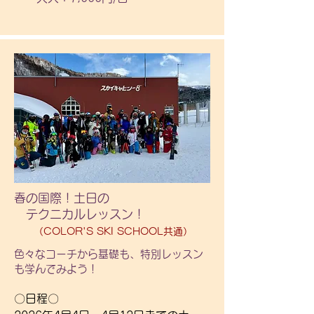
ます。

〇金額〇

大人(18歳以上)：7,000円/1回

〇対象〇

シーズン券保持の方は1回2,000円引き

・全年齢対象

ランチ不要の方は1回1,000円引き

・ジュニアターンチャレンジ1級のみ

・ジュニアタイムチャレンジ全級

〇対象〇

・級別検定1.2.3級のみ

18歳以上で初心者～中上級程度

・完全予約制

〇定員〇

〇定員〇

1日2名～8名でレッスン実施(最低2名
事前予約のみの受付となります

以上で実施)

春の国際！土日の
〇場所〇

〇場所〇

​ テクニカルレッスン！
藻岩山スキー場

藻岩山スキー場

（COLOR'S SKI SCHOOL共通）
色々なコーチから基礎も、特別レッスン
〇時間〇

〇レッスン時間〇

も学んでみよう！
10：30～14：30

9：30～11：20

（受付10：00～、解散15：00）

11：45～13：00ランチタイム後解散

〇日程〇 

（参加人数により変動します）
