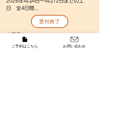
2026年4月4日～4月12日までの土
〇詳細〇

日　全4日間

〇詳細〇

◆リフト券、大人ランチ、保険付き

◆リフト代別・昼食別行動・現地集合

受付終了
・現地集合となります。一部送迎可能
〇金額〇

◆検定料金、保険付き

→ご相談ください。

小学生：38,000円

・現地集合、現地解散となります。送
★料金★
・お子さま等がカラーズにご参加の無
中学生：40,000円

迎はありません。（お時間は追ってご
小学生：38,000円～
い初めての方でもお申込み可能です。

高校生：42,000円

ご予約はこちら
お問い合わせ
連絡させて頂きます）

・対象の割引等はありません。

・集合、解散場所は同じ場所とさせて
・多回数ご参加予定の方はシーズン券
〇対象〇

頂きます。

の購入をおすすめします。

SAJ級別2級以上をお持ちの方、また
・昼食はありません。

・上級者や検定受検希望の方は別途ご
は同等程度のレベルの方

・参加人数によっては解散時間が変わ
案内します。

る場合もあります。

・レベルで不安があればご相談くださ
〇定員〇

・級別1級受検には2級合格証が必要で
い。

20名程度

す。

・同レベル程度のグループレッスンと
・級別1級受検者は「事前講習終了
なります。

〇場所〇

証」が必要になります。講習を受けた
・「2名以上」「同レベル」でご予約
札幌国際スキー場

方は「終了証」の提示、受けていな方
できる場合は他の「平日」でも出来る
みっちり、しっかり、
は「当日の事前講習受講」が必要とな
場合があります。ご相談ください。

〇レッスン時間〇

​ プライベートレッスン
ります。
