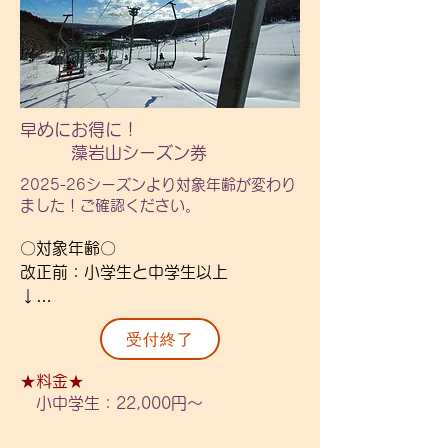
早めにお得に！
​ 藻岩山シーズン券
2025-26シーズンより対象年齢が変わり
ました！ご確認ください。
〇対象年齢〇

改正前：小学生と中学生以上

↓

改正後：小中学生と高校生以上

受付終了
〇予約期間〇

★料金★
2025年11月20日まで

小中学生：22,000円～​
※11/20までにお写真と確認事項にご
返答いただけるようにしてください。
