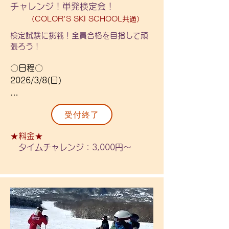
〇金額〇

チャレンジ！単発検定会！
ます。

小学生以上：83,000円

（COLOR'S SKI SCHOOL共通）
※兄弟・同時申込割引対象（併用不
一回参加：5,000円

可）

検定試験に挑戦！全員合格を目指して頑
シーズン券保有者は1,000円×日数でご
張ろう！
返金。
・中級者～上級程度（Jr3級程度以
〇日程〇 

上）

2026/3/8(日)

・小学生以上

〇内容〇

受付終了
さらに上を目指す人も、悔しい思いを
〇定員〇

してしまった人も、再度チャレンジ！ 
★料金★
各40名程度

検定のみの日をご用意いたしました。

タイムチャレンジ：3,000円～
※検定試験のみの参加ですので早めの
〇場所〇

解散となっておりますが、進行状況に
藻岩山スキー場

よっては解散時間が遅くなります。(昼
食はありません)

〇レッスン時間〇

18：30～20：00

・「級別2級」「ターンチャレンジ」
（到着18：00、解散20：30頃）

の『検定前レッスン』は任意の参加と